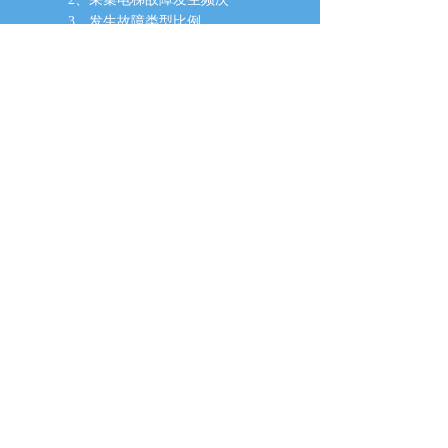
3、发生故障类型比例
4、故障维保时间
5、电梯维修情况实时掌握
6、维保人员的位置跟踪
维保人员APP
主要体现核心功能，主要信息直观展示，
增加体验度
在用户使用及反馈的同时能持续迭代
优化app